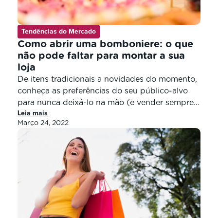
Tendências do Mercado
Como abrir uma bomboniere: o que
não pode faltar para montar a sua
loja
De itens tradicionais a novidades do momento,
conheça as preferências do seu público-alvo
para nunca deixá-lo na mão (e vender sempre
Leia mais
mais) Quando um empreendedor pensa em dar
Março 24, 2022
o pontapé inicial com um novo negócio – aqui,
especificamente, uma bomboniere -, a escolha
dos produtos que farão parte do estoque é um
fator muito importante. […]