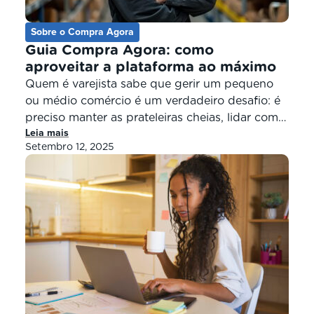
Sobre o Compra Agora
Guia Compra Agora: como
aproveitar a plataforma ao máximo
Quem é varejista sabe que gerir um pequeno
ou médio comércio é um verdadeiro desafio: é
preciso manter as prateleiras cheias, lidar com
Leia mais
fornecedores, organizar o fluxo de caixa e
Setembro 12, 2025
ainda encontrar formas de atrair clientes.
Pensando em todas essas dores, nasceu o
Compra Agora, uma plataforma B2B do Brasil
totalmente focada no varejo de […]