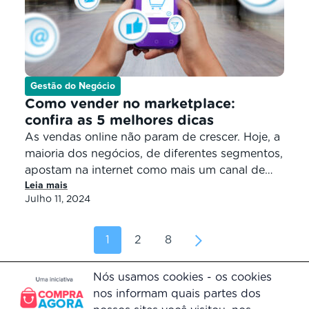
Gestão do Negócio
Como vender no marketplace:
confira as 5 melhores dicas
As vendas online não param de crescer. Hoje, a
maioria dos negócios, de diferentes segmentos,
apostam na internet como mais um canal de
Leia mais
transação. Para se ter uma ideia, segundo
Julho 11, 2024
relatório da empresa NeoTrust divulgado no
portal E-commerce Brasil, o e-commerce, ou
seja, o comércio eletrônico, cresceu 22,7% em
1
2
8
2019, e faturou por volta de […]
Nós usamos cookies - os cookies
nos informam quais partes dos