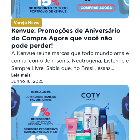
Varejo News
Kenvue: Promoções de Aniversário
do Compra Agora que você não
pode perder!
A Kenvue reúne marcas que todo mundo ama e
confia, como Johnson’s, Neutrogena, Listerine e
Sempre Livre. Sabia que, no Brasil, essas
Leia mais
marcas fazem parte da nossa rotina há mais de
Junho 16, 2025
90 anos e estão em 33 milhões de lares
brasileiros? É por isso que são marcas que
precisam estar disponíveis no seu comércio,
porque […]