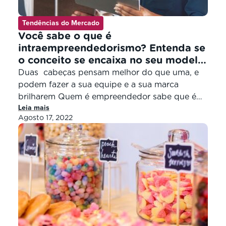
Tendências do Mercado
Você sabe o que é
intraempreendedorismo? Entenda se
o conceito se encaixa no seu modelo
de negócio
Duas cabeças pensam melhor do que uma, e
podem fazer a sua equipe e a sua marca
brilharem Quem é empreendedor sabe que é
Leia mais
preciso inovar e sempre buscar por soluções
Agosto 17, 2022
para que o seu negócio esteja em alta.
Conseguir fazer isso pode não ser fácil, mas
algumas estratégias, como saber o que é
intraempreendedorismo, […]