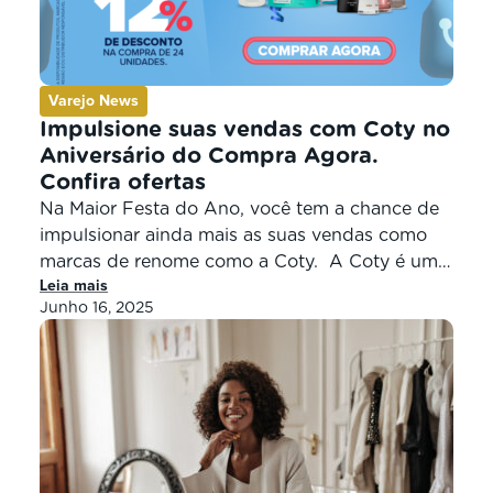
Varejo News
Impulsione suas vendas com Coty no
Aniversário do Compra Agora.
Confira ofertas
Na Maior Festa do Ano, você tem a chance de
impulsionar ainda mais as suas vendas como
marcas de renome como a Coty. A Coty é uma
Leia mais
das principais empresas do setor de beleza no
Junho 16, 2025
mundo, com um portfólio vasto e icônico, a
marca se destaca por produtos nos segmentos
de esmaltes, fragrâncias, cuidados capilares,
[…]