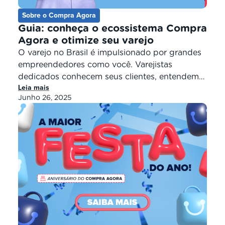
Sobre o Compra Agora
Guia: conheça o ecossistema Compra
Agora e otimize seu varejo
O varejo no Brasil é impulsionado por grandes
empreendedores como você. Varejistas
dedicados conhecem seus clientes, entendem
Leia mais
suas buscas e precisam equilibrar qualidade,
Junho 26, 2025
preço e eficiência para se destacarem. No
Compra Agora, nosso propósito é revolucionar
sua rotina, simplificar processos e criar
oportunidades tangíveis para o crescimento e
sucesso do seu negócio. Com nossa
plataforma, […]