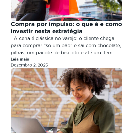
Compra por impulso: o que é e como
investir nesta estratégia
A cena é clássica no varejo: o cliente chega
para comprar “só um pão” e sai com chocolate,
pilhas, um pacote de biscoito e até um item
Leia mais
que nem lembrava que existia. Pois é, a compra
Dezembro 2, 2025
por impulso é real, frequente e, quando bem
trabalhada, extremamente lucrativa. Para o
varejista de vizinhança, compreender […]