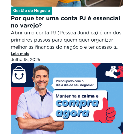
Gestão do Negócio
Por que ter uma conta PJ é essencial
no varejo?
Abrir uma conta PJ (Pessoa Jurídica) é um dos
primeiros passos para quem quer organizar
melhor as finanças do negócio e ter acesso a
Leia mais
oportunidades exclusivas como crédito,
Julho 15, 2025
emissão de boletos e parcerias com
fornecedores. Mesmo assim, muitos varejistas
ainda utilizam apenas a conta pessoal, o que
pode comprometer a gestão financeira e até
colocar […]