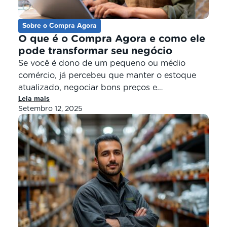
Sobre o Compra Agora
O que é o Compra Agora e como ele
pode transformar seu negócio
Se você é dono de um pequeno ou médio
comércio, já percebeu que manter o estoque
atualizado, negociar bons preços e
Leia mais
acompanhar as tendências de mercado pode
Setembro 12, 2025
ser um desafio. Foi pensando justamente em
facilitar a vida do varejo de vizinhança que
nasceu o Compra Agora, um e-commerce B2B
do Brasil feito para o pequeno […]