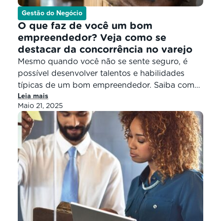
Gestão do Negócio
O que faz de você um bom
empreendedor? Veja como se
destacar da concorrência no varejo
Mesmo quando você não se sente seguro, é
possível desenvolver talentos e habilidades
típicas de um bom empreendedor. Saiba como!
Leia mais
Calma e dedicação podem fazer de você um
Maio 21, 2025
bom médico. Simpatia e persuasão podem
fazer de você um bom vendedor. Atenção e
firmeza podem fazer de você um bom
advogado. Mas, afinal, quais são as […]