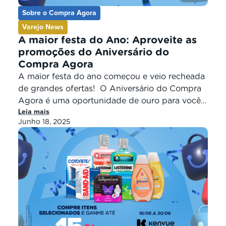
Sobre o Compra Agora
Varejo News
A maior festa do Ano: Aproveite as
promoções do Aniversário do
Compra Agora
A maior festa do ano começou e veio recheada
de grandes ofertas! O Aniversário do Compra
Agora é uma oportunidade de ouro para você
Leia mais
lojista comprar com mais economia,
Junho 18, 2025
potencializar suas vendas e aumentar seu lucro.
Vem com a gente conferir as melhores ofertas
que você encontra no nosso site de 16/06 até
30/06. 1. […]