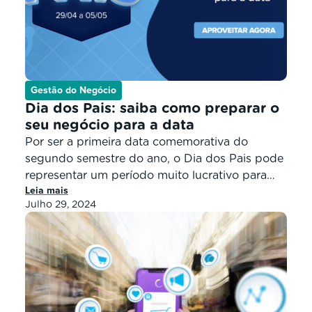
Gestão do Negócio
Dia dos Pais: saiba como preparar o
seu negócio para a data
Por ser a primeira data comemorativa do
segundo semestre do ano, o Dia dos Pais pode
representar um período muito lucrativo para
Leia mais
negócios e empreendedores que decidem
Julho 29, 2024
investir em itens relacionados às celebrações
dessa ocasião. O Dia dos Pais é comemorado
no segundo domingo de agosto. Assim, com
organização, planejamento e dedicação, os
empreendedores mais […]