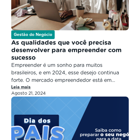
Gestão do Negócio
As qualidades que você precisa
desenvolver para empreender com
sucesso
Empreender é um sonho para muitos
brasileiros, e em 2024, esse desejo continua
forte. O mercado empreendedor está em
Leia mais
crescimento, com um aumento significativo de
Agosto 21, 2024
novos negócios. Esse movimento é crucial para
a economia, pois gera empregos e fomenta a
inovação. No entanto, para empreender com
sucesso, é essencial desenvolver certas
qualidades. Ao longo deste […]