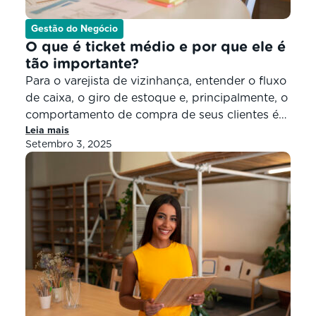
Gestão do Negócio
O que é ticket médio e por que ele é
tão importante?
Para o varejista de vizinhança, entender o fluxo
de caixa, o giro de estoque e, principalmente, o
comportamento de compra de seus clientes é
Leia mais
fundamental para a sobrevivência e o
Setembro 3, 2025
crescimento do negócio. Em meio a tantos
indicadores, um dos mais importantes e, por
vezes, negligenciado, é o ticket médio. De
forma simples e direta, […]