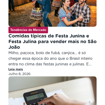
Tendências do Mercado
Comidas típicas de Festa Junina e
Festa Julina para vender mais no São
João
Milho, paçoca, bolo de fubá, canjica… é só
chegar essa época do ano que o Brasil inteiro
entra no clima das festas juninas e julinas. E
Leia mais
com ele, vem também o apetite pelas comidas
Julho 8, 2026
típicas que movimentam os negócios locais.
Para o varejo de vizinhança, essa é uma
oportunidade de ouro para impulsionar as […]