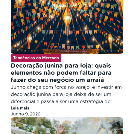
Tendências do Mercado
Decoração junina para loja: quais
elementos não podem faltar para
fazer do seu negócio um arraiá
Junho chega com força no varejo, e investir em
decoração junina para loja deixa de ser um
diferencial e passa a ser uma estratégia de
Leia mais
vendas. Em 2026, a festa junina e a Copa
Junho 9, 2026
acontecem praticamente no mesmo período —
de 11 de junho a 19 de julho — o que abre
espaço para uma […]