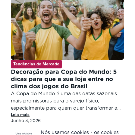
Tendências do Mercado
Decoração para Copa do Mundo: 5
dicas para que a sua loja entre no
clima dos jogos do Brasil
A Copa do Mundo é uma das datas sazonais
mais promissoras para o varejo físico,
especialmente para quem quer transformar a
Leia mais
loja em um ambiente mais atrativo, organizado
Junho 3, 2026
e preparado para vender mais. Com
planejamento, criatividade e escolhas simples,
Nós usamos cookies - os cookies