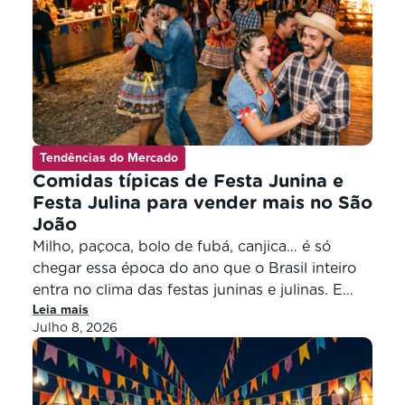
Tendências do Mercado
Comidas típicas de Festa Junina e
Festa Julina para vender mais no São
João
Milho, paçoca, bolo de fubá, canjica… é só
chegar essa época do ano que o Brasil inteiro
entra no clima das festas juninas e julinas. E
Leia mais
com ele, vem também o apetite pelas comidas
Julho 8, 2026
típicas que movimentam os negócios locais.
Para o varejo de vizinhança, essa é uma
oportunidade de ouro para impulsionar as […]