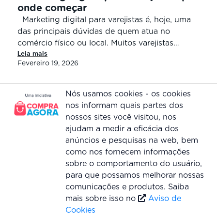
onde começar
Marketing digital para varejistas é, hoje, uma
das principais dúvidas de quem atua no
comércio físico ou local. Muitos varejistas
Leia mais
sabem que precisam marcar presença no
Fevereiro 19, 2026
digital, mas não entendem exatamente o que
isso significa na prática, quais ações realmente
funcionam no varejo e por onde iniciar sem
Nós usamos cookies - os cookies
desperdiçar tempo ou dinheiro. Diferente […]
nos informam quais partes dos
nossos sites você visitou, nos
Voltar ao topo
ajudam a medir a eficácia dos
anúncios e pesquisas na web, bem
como nos fornecem informações
sobre o comportamento do usuário,
para que possamos melhorar nossas
Central de atendimento
comunicações e produtos. Saiba
0800 055 0073
mais sobre isso no
Aviso de
Segunda à Sexta, das 09h às 18h
Cookies
© Copyright 2016-2022 Compra Agora. Todos os direitos reservados. | Compra Agora