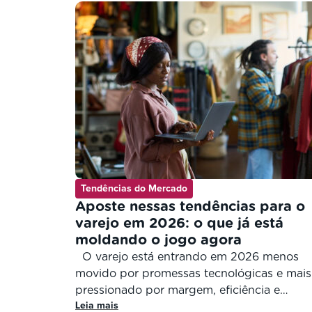
Tendências do Mercado
Aposte nessas tendências para o
varejo em 2026: o que já está
moldando o jogo agora
O varejo está entrando em 2026 menos
movido por promessas tecnológicas e mais
pressionado por margem, eficiência e
Leia mais
previsibilidade. O crescimento não depend