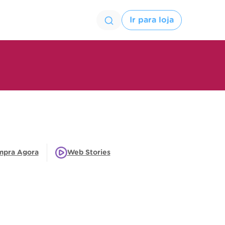
Ir para loja
mpra Agora
Web Stories