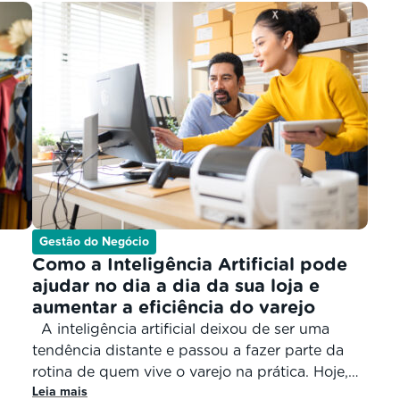
Gestão do Negócio
Como a Inteligência Artificial pode
ajudar no dia a dia da sua loja e
aumentar a eficiência do varejo
A inteligência artificial deixou de ser uma
tendência distante e passou a fazer parte da
rotina de quem vive o varejo na prática. Hoje,
Leia mais
e
ela já está presente em decisões de estoque,