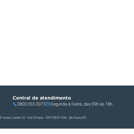
Central de atendimento
0800 055 0073
Segunda à Sexta, das 09h às 18h
andar, Locker 5D - Vila Olímpia - CEP 04547-006 - São Paulo/SP.