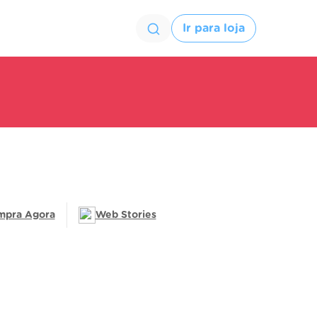
Ir para loja
mpra Agora
Web Stories