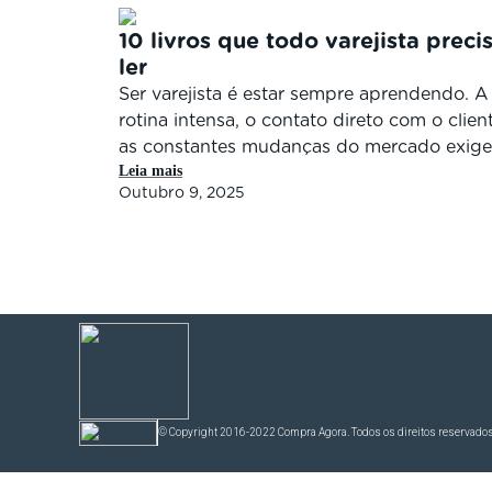
10 livros que todo varejista preci
ler
Ser varejista é estar sempre aprendendo. A
rotina intensa, o contato direto com o clien
as constantes mudanças do mercado exig
Leia mais
que o empreendedor esteja atento, criativo
Outubro 9, 2025
atualizado. E uma das formas mais acessíve
poderosas de fazer isso é lendo. Pensando
nisso, o Compra Agora reuniu 10 livros que
todo varejista precisa […]
© Copyright 2016-2022 Compra Agora. Todos os direitos reservados. 