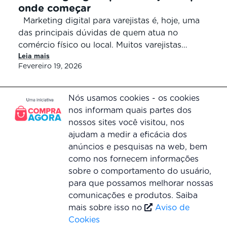
onde começar
Marketing digital para varejistas é, hoje, uma
das principais dúvidas de quem atua no
comércio físico ou local. Muitos varejistas
Leia mais
sabem que precisam marcar presença no
Fevereiro 19, 2026
digital, mas não entendem exatamente o que
isso significa na prática, quais ações realmente
funcionam no varejo e por onde iniciar sem
Nós usamos cookies - os cookies
desperdiçar tempo ou dinheiro. Diferente […]
nos informam quais partes dos
nossos sites você visitou, nos
Voltar ao topo
ajudam a medir a eficácia dos
anúncios e pesquisas na web, bem
como nos fornecem informações
sobre o comportamento do usuário,
para que possamos melhorar nossas
Central de atendimento
comunicações e produtos. Saiba
0800 055 0073
mais sobre isso no
Aviso de
Segunda à Sexta, das 09h às 18h
Cookies
© Copyright 2016-2022 Compra Agora. Todos os direitos reservados. | Compra Agora