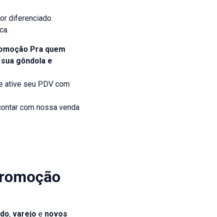
r diferenciado.
ca.
omoção Pra quem
 sua gôndola e
 e ative seu PDV com
 contar com nossa venda
Promoção
ado
,
varejo
e
novos