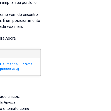
 amplia seu portfólio
upreme vem de encontro
a
. É um posicionamento
cada vez mais
pra Agora:
 Hellmann’s Supreme
queeze 330g
ade únicos.
a Anvisa.
do e tomate como