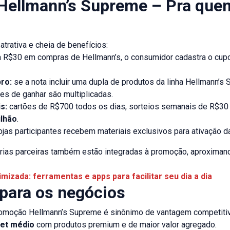
ellmann’s Supreme – Pra que
trativa e cheia de benefícios:
 R$30 em compras de Hellmann’s, o consumidor cadastra o cupom
ro:
se a nota incluir uma dupla de produtos da linha Hellmann’s
es de ganhar são multiplicadas.
s:
cartões de R$700 todos os dias, sorteios semanais de R$30 mi
ilhão
.
ojas participantes recebem materiais exclusivos para ativação 
rias parceiras também estão integradas à promoção, aproximan
mizada: ferramentas e apps para facilitar seu dia a dia
 para os negócios
 promoção Hellmann’s Supreme é sinônimo de vantagem competitiv
ket médio
com produtos premium e de maior valor agregado.