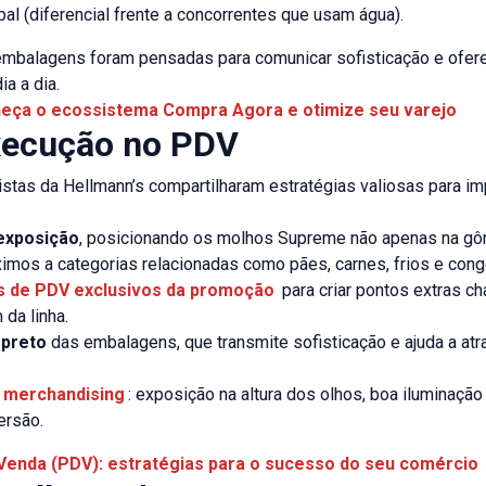
pal (diferencial frente a concorrentes que usam água).
embalagens foram pensadas para comunicar sofisticação e ofer
ia a dia.
heça o ecossistema Compra Agora e otimize seu varejo
xecução no PDV
listas da Hellmann’s compartilharam estratégias valiosas para i
exposição
, posicionando os molhos Supreme não apenas na gô
mos a categorias relacionadas como pães, carnes, frios e cong
s de PDV exclusivos da promoção
para criar pontos extras c
 da linha.
 preto
das embalagens, que transmite sofisticação e ajuda a atra
l merchandising
: exposição na altura dos olhos, boa iluminação
ersão.
Venda (PDV): estratégias para o sucesso do seu comércio