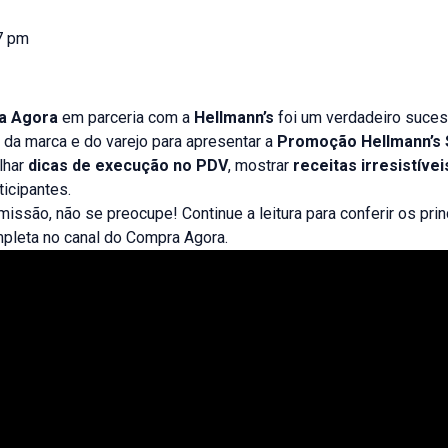
7 pm
a Agora
em parceria com a
Hellmann’s
foi um verdadeiro suces
 da marca e do varejo para apresentar a
Promoção Hellmann’s
ilhar
dicas de execução no PDV
, mostrar
receitas irresistívei
ticipantes.
issão, não se preocupe! Continue a leitura para conferir os pri
ompleta no canal do Compra Agora.