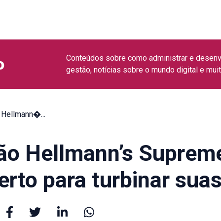
Conteúdos sobre como administrar e desenv
o
gestão, notícias sobre o mundo digital e mui
Hellmann�...
o Hellmann’s Supreme
erto para turbinar sua