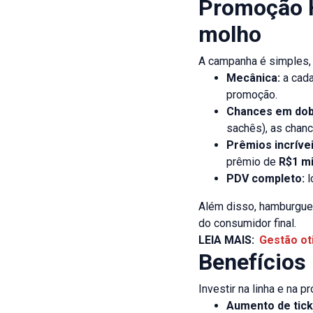
Promoção H
molho
A campanha é simples, a
Mecânica:
a cada
promoção.
Chances em dob
sachês), as chanc
Prêmios incrívei
prêmio de
R$1 m
PDV completo:
l
Além disso, hamburgue
do consumidor final.
LEIA MAIS:
Gestão oti
Benefícios
Investir na linha e na
Aumento de tic