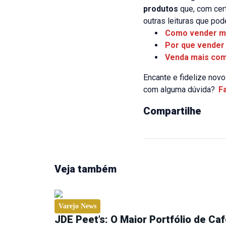
produtos
que, com cert
outras leituras que pod
Como vender ma
Por que vender 
Venda mais com
Encante e fidelize nov
com alguma dúvida?
F
Compartilhe
Veja também
Varejo News
JDE Peet’s: O Maior Portfólio de Ca