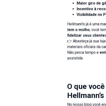
Maior giro de g
Incentivo à rec
Visibilidade no 
Hellmann’s já é uma mar
tem o molho
, você te
fidelizar seus cliente
👉 Abasteça já sua loja
materiais oficiais da c
Não perca tempo e
ent
assistida.
O que você
Hellmann’s
No nosso blog você en