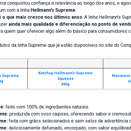
ca conquistou confiança e relevância ao longo dos anos, e agora
um com a linha
Hellmann’s Supreme
.
o que mais cresce nos últimos anos
. A linha Hellmann’s S
razer
ainda mais qualidade e diferenciação no ponto de vend
ra quem quer oferecer algo além do básico para consumidores 
utos da linha Supreme que já estão disponíveis no site do Com
Ketchup Hellmann’s Supreme
s Supreme
Maionese
Squeeze
0g
S
390g
e:
feito com 100% de ingredientes naturais.
eme:
produzida com ovos caipiras, oferecendo sabor e cremosid
me:
feita com grãos selecionados e sem selos de advertência d
me:
deliciosamente defumado, encorpado, com sabor equilibra