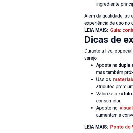
ingrediente princi
Além da qualidade, as 
experiência de uso no d
LEIA MAIS:
Guia: con
Dicas de e
Durante a live, especia
varejo:
Aposte na
dupla 
mas também próxi
Use os
materiai
atributos premium
Valorize o
rótulo
consumidor.
Aposte no
visua
aumentam a conv
LEIA MAIS:
Ponto de 