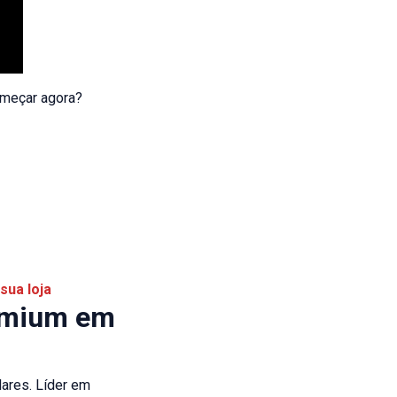
começar agora?
sua loja
remium em
ares. Líder em