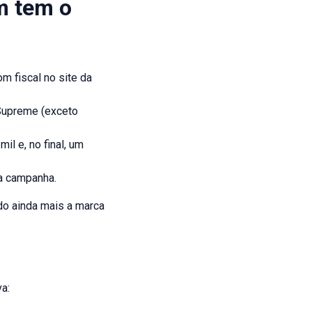
m tem o
 fiscal no site da
 Supreme (exceto
l e, no final, um
da campanha.
do ainda mais a marca
a: