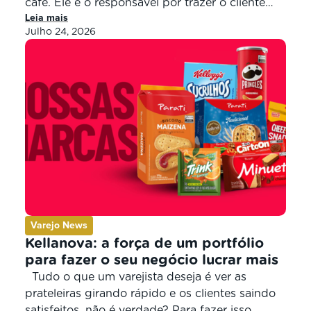
café. Ele é o responsável por trazer o cliente
Leia mais
logo cedo à sua mercearia, por movimentar as
Julho 24, 2026
compras matinais e por garantir aquele fluxo
constante no caixa ao longo do dia. E
pensando em fortalecer ainda mais […]
Varejo News
Kellanova: a força de um portfólio
para fazer o seu negócio lucrar mais
Tudo o que um varejista deseja é ver as
prateleiras girando rápido e os clientes saindo
satisfeitos, não é verdade? Para fazer isso