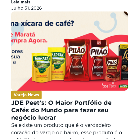
Leia mais
respondido a mesma coisa. Por isso, ainda dá
Julho 31, 2026
tempo de abastecer seu estoque e vender em
seu negócio os produtos mais buscados para
presentear os pais. Se você não […]
Varejo News
JDE Peet’s: O Maior Portfólio de
Cafés do Mundo para fazer seu
negócio lucrar
Se existe um produto que é o verdadeiro
coração do varejo de bairro, esse produto é o